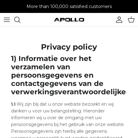
Skip to content
More than 100,000 satisfied customers
Account
Cart
Privacy policy
1) Informatie over het
verzamelen van
persoonsgegevens en
contactgegevens van de
verwerkingsverantwoordelijke
1.1
Wij zijn blij dat u onze website bezoekt en wij
danken u voor uw belangstelling. Hieronder
informeren wij u over de omgang met uw
persoonsgegevens bij het gebruik van onze website.
Persoonsgegevens zijn hierbij alle gegevens
waarmee u persoonlijk kunt worden geïdentificeerd.